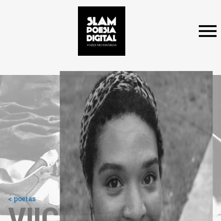
< poetas
VIIC