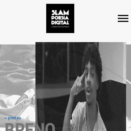
< poetas
BRENO