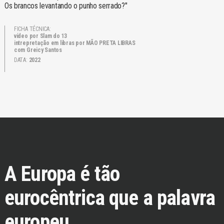
Os brancos levantando o punho serrado?"
FICHA TÉCNICA:
vídeo por Slam do 13
intrepretação em libras por MÃO PRETA LIBRAS
com Greicy Santos
DATA:
2022
A Europa é tão
eurocêntrica que a palavra
europeu...