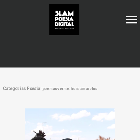
archive.php
Categorias Poesia:
poemasvermelhoseamarelos