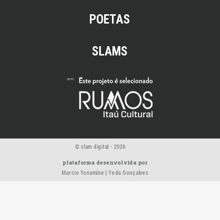
POETAS
SLAMS
apoio
© slam digital -
2026
plataforma desenvolvida por
Marcio Yonamine |
Yeda Gonçalves